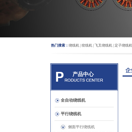
热门搜索：
绕线机
|
绞线机
|
飞叉绕线机
|
定子绕线
产品中心
全自动绕线机
平行绕线机
侧面平行绕线机