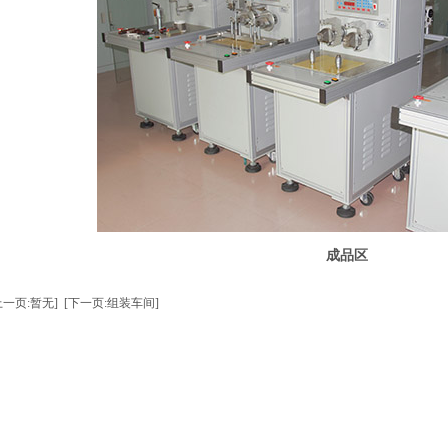
成品区
上一页:暂无]
[下一页:组装车间]