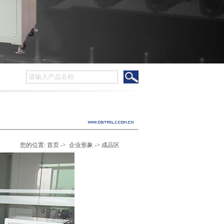
您的位置:
首页
->
企业形象
-> 成品区