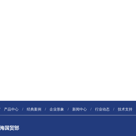
/
产品中心
/
经典案例
/
企业形象
/
新闻中心
/
行业动态
/
技术支持
海国贸部