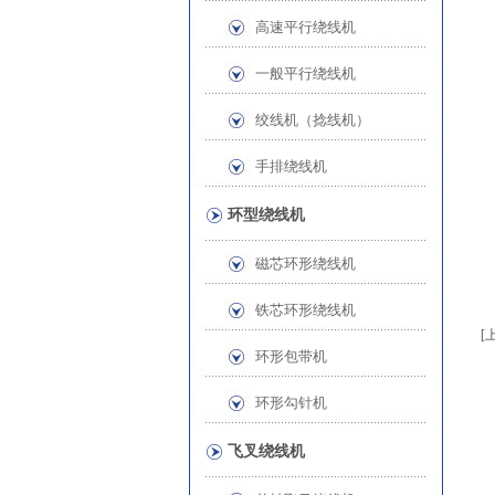
高速平行绕线机
一般平行绕线机
绞线机（捻线机）
手排绕线机
环型绕线机
磁芯环形绕线机
铁芯环形绕线机
[
环形包带机
环形勾针机
飞叉绕线机