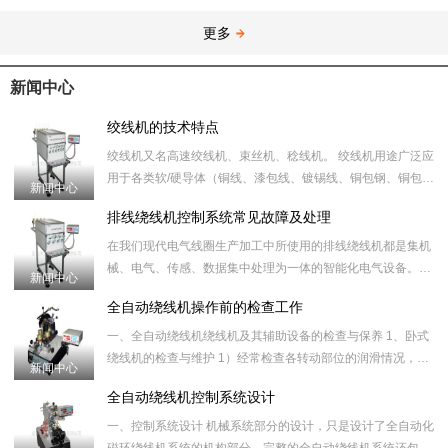
更多
新闻中心
绞线机的技术特点
绞线机又名高速绞线机、束丝机、稔线机。 绞线机用途广泛应
用于各类软/硬导体（铜线、漆包线、镀锡线、铜包钢、铜包铝
新闻中心
等）及电子线的绞合，如：电源线、电话线、音频线
排线绕线机控制系统常见故障及处理
在我们现代电气线圈生产加工中所使用的排线绕线机都是集机
械、电气、传感、数据集中处理为一体的智能化电气设备。许
新闻中心
多常见的绕线机故障设备可以通过自身的数据处理和传感器来
全自动绕线机操作前的检查工作
的判断，
一、全自动绕线机绕线机及其辅助设备的检查与保养 1、卧式
绕线机的检查与维护 1）经常检查各转动部位的润滑情况，确
新闻中心
保润滑良好。 2）经常
全自动绕线机控制系统设计
一、控制系统设计 机械系统部分的设计，只是设计了全自动化