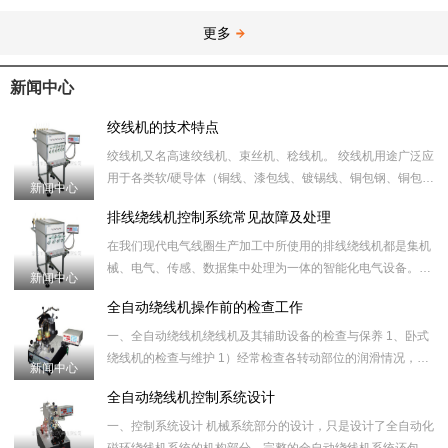
更多
新闻中心
绞线机的技术特点
绞线机又名高速绞线机、束丝机、稔线机。 绞线机用途广泛应
用于各类软/硬导体（铜线、漆包线、镀锡线、铜包钢、铜包铝
新闻中心
等）及电子线的绞合，如：电源线、电话线、音频线
排线绕线机控制系统常见故障及处理
在我们现代电气线圈生产加工中所使用的排线绕线机都是集机
械、电气、传感、数据集中处理为一体的智能化电气设备。许
新闻中心
多常见的绕线机故障设备可以通过自身的数据处理和传感器来
全自动绕线机操作前的检查工作
的判断，
一、全自动绕线机绕线机及其辅助设备的检查与保养 1、卧式
绕线机的检查与维护 1）经常检查各转动部位的润滑情况，确
新闻中心
保润滑良好。 2）经常
全自动绕线机控制系统设计
一、控制系统设计 机械系统部分的设计，只是设计了全自动化